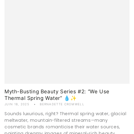
Myth-Busting Beauty Series #2: “We Use
Thermal Spring Water” 💧✨
JUIN 18, 2025
BERNADETTE CROMWELL
Sounds luxurious, right? Thermal spring water, glacial
meltwater, mountain-filtered streams—many
cosmetic brands romanticise their water sources,
painting dreamy images of mineral-rich beauty