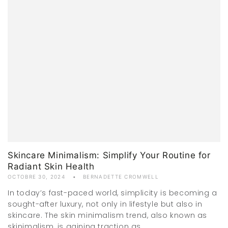
Skincare Minimalism: Simplify Your Routine for
Radiant Skin Health
OCTOBRE 30, 2024
BERNADETTE CROMWELL
In today’s fast-paced world, simplicity is becoming a
sought-after luxury, not only in lifestyle but also in
skincare. The skin minimalism trend, also known as
skinimalism, is gaining traction as...