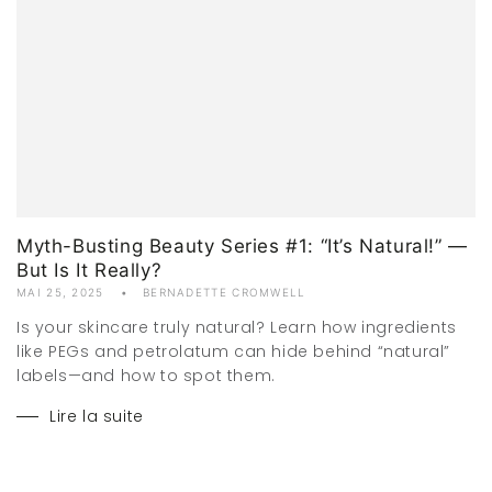
Myth-Busting Beauty Series #1: “It’s Natural!” —
But Is It Really?
MAI 25, 2025
BERNADETTE CROMWELL
Is your skincare truly natural? Learn how ingredients
like PEGs and petrolatum can hide behind “natural”
labels—and how to spot them.
Lire la suite